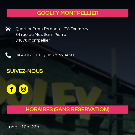
GOOLFY MONTPELLIER

Quartier Prés d’Arènes – ZA Tournezy
34 rue du Mas Saint Pierre
34070 Montpellier

04.49.07.11.11 / 06.78.78.04.93
SUIVEZ-NOUS
HORAIRES (SANS RÉSERVATION)
Lundi : 10h-23h