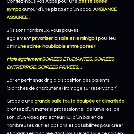
Confiez-nous vos Ados pour une
petite soirée
sympa
autour d’une pizza et d’un coca,
AMBIANCE
ASSURÉE
…
S’ils sont nombreux, vous pouvez
également
privatiser
la salle et le minigolf
pour leur
offrir
une soirée inoubliable entre potes
!!!
Mais également SOIRÉES ÉTUDIANTES, SOIRÉES
ENTREPRISE, SOIRÉES PRIVÉES…
Bar et petit snacking à disposition des parents
(planches de charcuterie/fromage sur réservation).
Grâce à une
grande salle toute équipée et climatisée
,
profitez d’un matériel professionnel, de lumières, de
son, d’un vidéo projecteur HD, d’un bar et de
nombreuses autres options et possibilités pour créer
et organiser la soirée dont vous rêvez. Que ce soit en